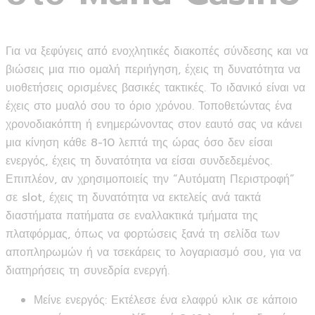
Για να ξεφύγεις από ενοχλητικές διακοπές σύνδεσης και να
βιώσεις μια πιο ομαλή περιήγηση, έχεις τη δυνατότητα να
υιοθετήσεις ορισμένες βασικές τακτικές. Το ιδανικό είναι να
έχεις στο μυαλό σου το όριο χρόνου. Τοποθετώντας ένα
χρονοδιακόπτη ή ενημερώνοντας στον εαυτό σας να κάνει
μια κίνηση κάθε 8-10 λεπτά της ώρας όσο δεν είσαι
ενεργός, έχεις τη δυνατότητα να είσαι συνδεδεμένος.
Επιπλέον, αν χρησιμοποιείς την “Αυτόματη Περιστροφή”
σε slot, έχεις τη δυνατότητα να εκτελείς ανά τακτά
διαστήματα πατήματα σε εναλλακτικά τμήματα της
πλατφόρμας, όπως να φορτώσεις ξανά τη σελίδα των
αποπληρωμών ή να τσεκάρεις το λογαριασμό σου, για να
διατηρήσεις τη συνεδρία ενεργή.
Μείνε ενεργός: Εκτέλεσε ένα ελαφρύ κλικ σε κάποιο