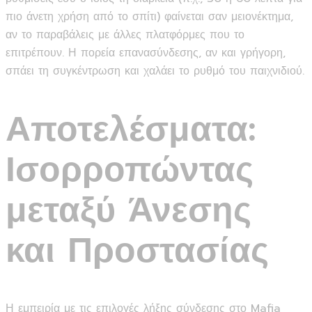
πιο άνετη χρήση από το σπίτι) φαίνεται σαν μειονέκτημα,
αν το παραβάλεις με άλλες πλατφόρμες που το
επιτρέπουν. Η πορεία επανασύνδεσης, αν και γρήγορη,
σπάει τη συγκέντρωση και χαλάει το ρυθμό του παιχνιδιού.
Αποτελέσματα:
Ισορροπώντας
μεταξύ Άνεσης
και Προστασίας
Η εμπειρία με τις επιλογές λήξης σύνδεσης στο Mafia