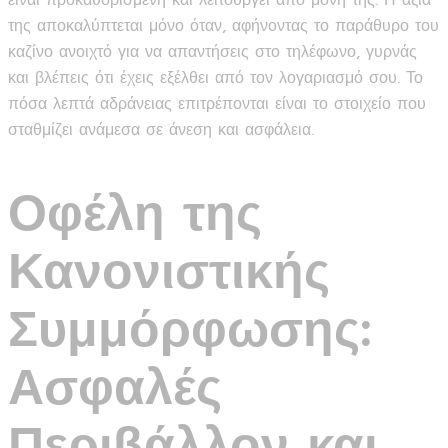
της αποκαλύπτεται μόνο όταν, αφήνοντας το παράθυρο του
καζίνο ανοιχτό για να απαντήσεις στο τηλέφωνο, γυρνάς
και βλέπεις ότι έχεις εξέλθει από τον λογαριασμό σου. Το
πόσα λεπτά αδράνειας επιτρέπονται είναι το στοιχείο που
σταθμίζει ανάμεσα σε άνεση και ασφάλεια.
Οφέλη της
Κανονιστικής
Συμμόρφωσης:
Ασφαλές
Περιβάλλον και