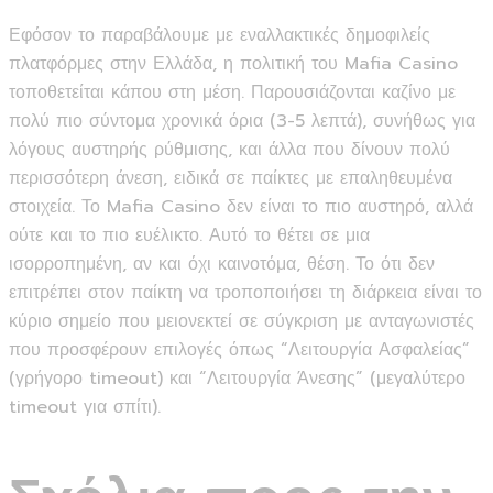
Εφόσον το παραβάλουμε με εναλλακτικές δημοφιλείς
πλατφόρμες στην Ελλάδα, η πολιτική του Mafia Casino
τοποθετείται κάπου στη μέση. Παρουσιάζονται καζίνο με
πολύ πιο σύντομα χρονικά όρια (3-5 λεπτά), συνήθως για
λόγους αυστηρής ρύθμισης, και άλλα που δίνουν πολύ
περισσότερη άνεση, ειδικά σε παίκτες με επαληθευμένα
στοιχεία. Το Mafia Casino δεν είναι το πιο αυστηρό, αλλά
ούτε και το πιο ευέλικτο. Αυτό το θέτει σε μια
ισορροπημένη, αν και όχι καινοτόμα, θέση. Το ότι δεν
επιτρέπει στον παίκτη να τροποποιήσει τη διάρκεια είναι το
κύριο σημείο που μειονεκτεί σε σύγκριση με ανταγωνιστές
που προσφέρουν επιλογές όπως “Λειτουργία Ασφαλείας”
(γρήγορο timeout) και “Λειτουργία Άνεσης” (μεγαλύτερο
timeout για σπίτι).