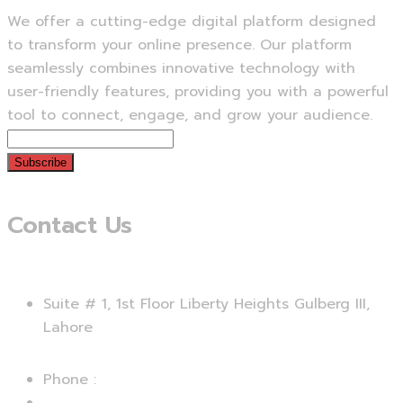
We offer a cutting-edge digital platform designed
to transform your online presence. Our platform
seamlessly combines innovative technology with
user-friendly features, providing you with a powerful
tool to connect, engage, and grow your audience.
Subscribe
Contact Us
Suite # 1, 1st Floor Liberty Heights Gulberg III,
Lahore
Phone :