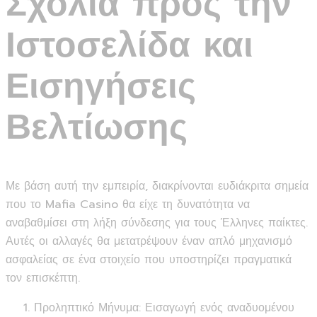
Σχόλια προς την
Ιστοσελίδα και
Εισηγήσεις
Βελτίωσης
Με βάση αυτή την εμπειρία, διακρίνονται ευδιάκριτα σημεία
που το Mafia Casino θα είχε τη δυνατότητα να
αναβαθμίσει στη λήξη σύνδεσης για τους Έλληνες παίκτες.
Αυτές οι αλλαγές θα μετατρέψουν έναν απλό μηχανισμό
ασφαλείας σε ένα στοιχείο που υποστηρίζει πραγματικά
τον επισκέπτη.
Προληπτικό Μήνυμα: Εισαγωγή ενός αναδυομένου