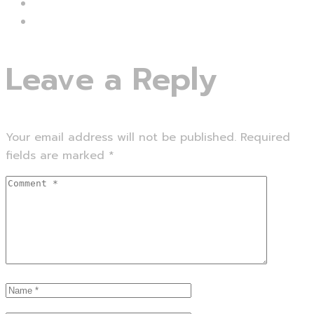
Leave a Reply
Your email address will not be published.
Required
fields are marked
*