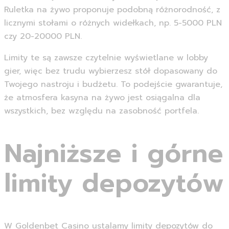
Ruletka na żywo proponuje podobną różnorodność, z
licznymi stołami o różnych widełkach, np. 5-5000 PLN
czy 20-20000 PLN.
Limity te są zawsze czytelnie wyświetlane w lobby
gier, więc bez trudu wybierzesz stół dopasowany do
Twojego nastroju i budżetu. To podejście gwarantuje,
że atmosfera kasyna na żywo jest osiągalna dla
wszystkich, bez względu na zasobność portfela.
Najniższe i górne
limity depozytów
W Goldenbet Casino ustalamy limity depozytów do