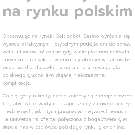
na rynku polskim
Obserwując na rynek, Goldenbet Casino wyróżnia się
wysoce atrakcyjnym i czytelnym podejściem do spraw
walut i limitów. W czasie gdy wiele platform nakłada
konieczne transakcje w euro, my oferujemy całkowite
wsparcie dla złotówki. To ogromna przewaga dla
polskiego gracza, likwidująca niekonieczne
komplikacje.
Co się tyczy o limity, nasze zakresy są zaprojektowane
tak, aby być otwartymi – zapraszamy zarówno graczy
niedzielnych, jak i tych pragnących wyższych emocji.
Ta uniwersalna oferta, połączona z bogactwem gier,
stawia nas w czołówce polskiego rynku gier online.