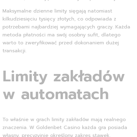
Maksymalne dzienne limity sięgają natomiast
kilkudziesięciu tysięcy złotych, co odpowiada z
potrzebami najbardziej wymagających graczy. Każda
metoda płatności ma swój osobny sufit, dlatego
warto to zweryfikować przed dokonaniem dużej
transakcji.
Limity zakładów
w automatach
To właśnie w grach limity zakładów mają realnego
znaczenia. W Goldenbet Casino każda gra posiada
własny, precyzyjnie określony zakres stawek.