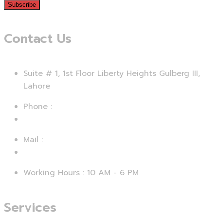
Subscribe
Contact Us
Suite # 1, 1st Floor Liberty Heights Gulberg III,
Lahore
Phone :
+92 312 4729067
Mail :
support@smartseo.pk
Working Hours : 10 AM - 6 PM
Services