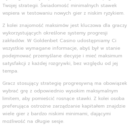
Twojej strategii. Świadomość minimalnych stawek
wspiera w testowaniu nowych gier z niskim ryzykiem.
Z kolei znajomość maksimów jest kluczowa dla graczy
wykorzystujących określone systemy progresji
zakładów. W Goldenbet Casino udostępniamy Ci
wszystkie wymagane informacje, abyś był w stanie
podejmować przemyślane decyzje i mieć maksimum
satysfakcji z każdej rozgrywki, bez względu od jej
tempa.
Gracz stosujący strategię progresywną ma obowiązek
wybrać grę z odpowiednio wysokim maksymalnym
limitem, aby pomieścić rosnące stawki. Z kolei osoba
preferująca ostrożne zarządzanie kapitałem znajdzie
wiele gier z bardzo niskimi minimami, dającymi
możliwość na długie sesje.