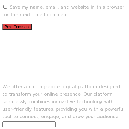
Save my name, email, and website in this browser
for the next time I comment.
Previous Service
Next Service
We offer a cutting-edge digital platform designed
to transform your online presence. Our platform
seamlessly combines innovative technology with
user-friendly features, providing you with a powerful
tool to connect, engage, and grow your audience.