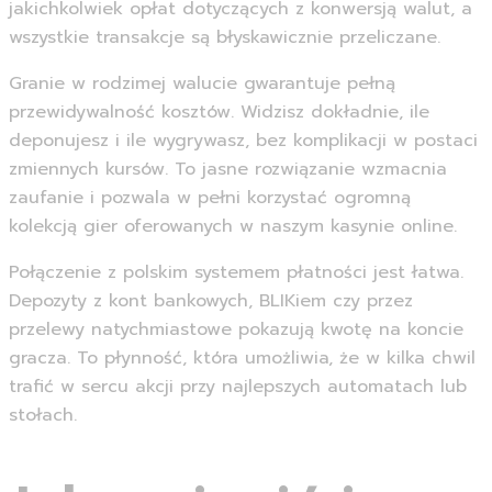
jakichkolwiek opłat dotyczących z konwersją walut, a
wszystkie transakcje są błyskawicznie przeliczane.
Granie w rodzimej walucie gwarantuje pełną
przewidywalność kosztów. Widzisz dokładnie, ile
deponujesz i ile wygrywasz, bez komplikacji w postaci
zmiennych kursów. To jasne rozwiązanie wzmacnia
zaufanie i pozwala w pełni korzystać ogromną
kolekcją gier oferowanych w naszym kasynie online.
Połączenie z polskim systemem płatności jest łatwa.
Depozyty z kont bankowych, BLIKiem czy przez
przelewy natychmiastowe pokazują kwotę na koncie
gracza. To płynność, która umożliwia, że w kilka chwil
trafić w sercu akcji przy najlepszych automatach lub
stołach.