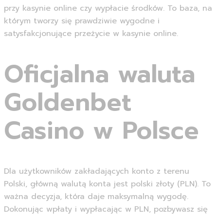
przy kasynie online czy wypłacie środków. To baza, na
którym tworzy się prawdziwie wygodne i
satysfakcjonujące przeżycie w kasynie online.
Oficjalna waluta
Goldenbet
Casino w Polsce
Dla użytkowników zakładających konto z terenu
Polski, główną walutą konta jest polski złoty (PLN). To
ważna decyzja, która daje maksymalną wygodę.
Dokonując wpłaty i wypłacając w PLN, pozbywasz się