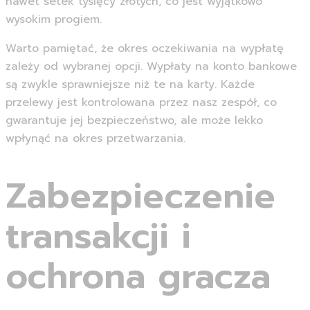
nawet setek tysięcy złotych, co jest wyjątkowo
wysokim progiem.
Warto pamiętać, że okres oczekiwania na wypłatę
zależy od wybranej opcji. Wypłaty na konto bankowe
są zwykle sprawniejsze niż te na karty. Każde
przelewy jest kontrolowana przez nasz zespół, co
gwarantuje jej bezpieczeństwo, ale może lekko
wpłynąć na okres przetwarzania.
Zabezpieczenie
transakcji i
ochrona gracza