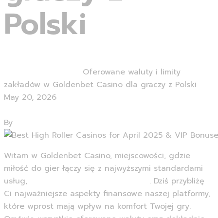
Polski
Home
Uncategorized
Oferowane waluty i limity
zakładów w Goldenbet Casino dla graczy z Polski
May 20, 2026
0 Comments
By
admin
Witam w Goldenbet Casino, miejscowości, gdzie
miłość do gier łączy się z najwyższymi standardami
usług,
https://golden-bett.com/pl-pl/
. Dziś przybliżę
Ci najważniejsze aspekty finansowe naszej platformy,
które wprost mają wpływ na komfort Twojej gry.