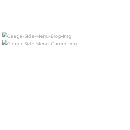
Contact
Services
Projects
Home
About Us
Our Services