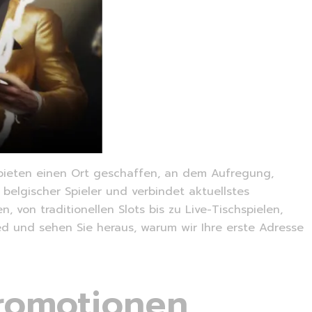
 bieten einen Ort geschaffen, an dem Aufregung,
belgischer Spieler und verbindet aktuellstes
von traditionellen Slots bis zu Live-Tischspielen,
ied und sehen Sie heraus, warum wir Ihre erste Adresse
romotionen