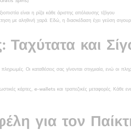
ξιοπιστία είναι η ρίζα κάθε άριστης απόλαυσης τζόγου
https:
κτηση με αληθινή χαρά. Εδώ, η διασκέδαση έχει γεύση σιγουριά
 Ταχύτατα και Σί
ς πληρωμές. Οι καταθέσεις σας γίνονται στιγμιαία, ενώ οι π
ωστικές κάρτες, e-wallets και τραπεζικές μεταφορές. Κάθε εν
έλη για τον Παίκτ