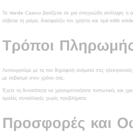
Το Verde Casino βασίζεται σε μια στοιχειώδη αντίληψη: η α
σέβεται τη μοίρα, διασφαλίζει τον χρήστη και τιμά κάθε κατά
Τρόποι Πληρωμής:
Λειτουργούμε με τα πιο δημοφιλή ονόματα στις ηλεκτρονικέ
με σεβασμό στον χρόνο σας.
Έχετε τη δυνατότητα να χρησιμοποιήσετε πιστωτικές και χρε
ομαλές συναλλαγές χωρίς προβλήματα.
Προσφορές και Οφ