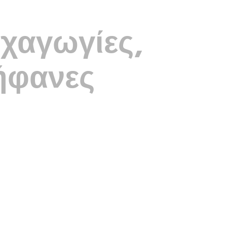
υχαγωγίες,
ήφανες