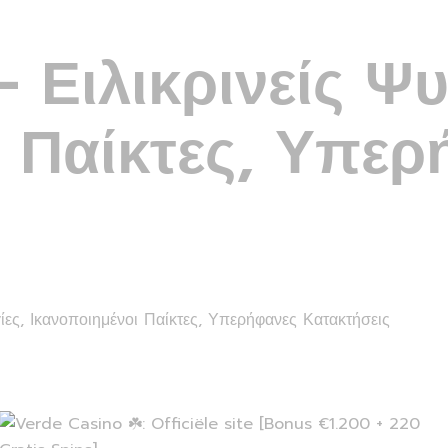
 Ειλικρινείς Ψ
ι Παίκτες, Υπερ
ες, Ικανοποιημένοι Παίκτες, Υπερήφανες Κατακτήσεις