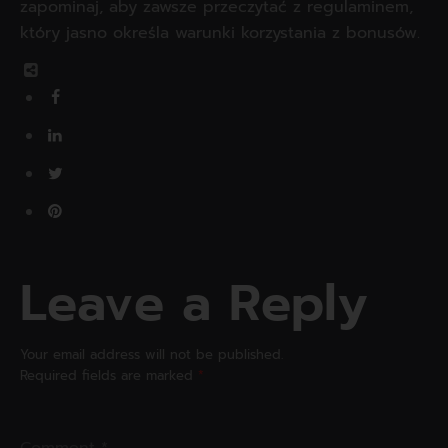
zapominaj, aby zawsze przeczytać z regulaminem,
który jasno określa warunki korzystania z bonusów.
Leave a Reply
Your email address will not be published.
Required fields are marked
*