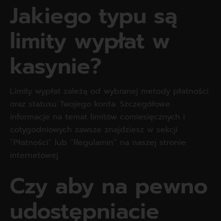
Jakiego typu są
limity wypłat w
kasynie?
Limity wypłat zależą od wybranej metody płatności
oraz statusu Twojego konta. Szczegółowe
informacje na temat limitów comiesięcznych i
cotygodniowych zawsze znajdziesz w sekcji
“Płatności” lub “Regulamin” na naszej stronie
internetowej.
Czy aby na pewno
udostępniacie