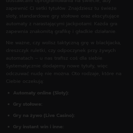
dostawcami oprogramowania na świecie, aby
zapewnić Ci setki tytułów. Znajdziesz tu świeże
sloty, standardowe gry stołowe oraz ekscytujące
automaty z narastającymi jackpotami. Każda gra
zapewnia znakomitą grafikę i gładkie działanie.
Nie ważne, czy wolisz taktyczną grę w blackjacka,
dreszczyk ruletki, czy odpoczynek przy żywych
automatach – u nas trafisz coś dla siebie.
Systematycznie dodajemy nowe tytuły, więc
odczuwać nudę nie można. Oto rodzaje, które na
Ciebie oczekują:
Automaty online (Sloty):
Gry stołowe:
Gry na żywo (Live Casino):
Gry instant win i inne: