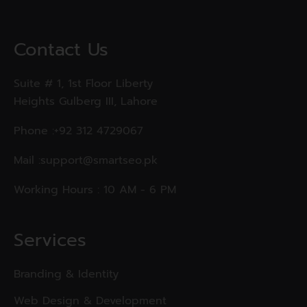
Contact Us
Suite # 1, 1st Floor Liberty
Heights Gulberg III, Lahore
Phone :
+92 312 4729067
Mail :
support@smartseo.pk
Working Hours : 10 AM - 6 PM
Services
Branding & Identity
Web Design & Development