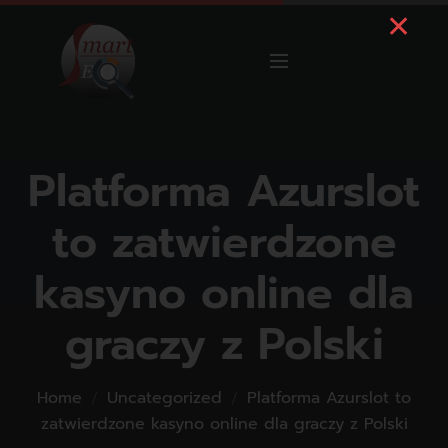
Platforma Azurslot
to zatwierdzone
kasyno online dla
graczy z Polski
Home
Uncategorized
Platforma Azurslot to
zatwierdzone kasyno online dla graczy z Polski