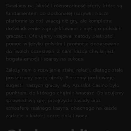
Stawiamy na jakość i różnorodność oferty, które są
fundamentem do doskonałej rozrywki. Nasza
platforma to coś więcej niż gry, ale kompletne
doświadczenie zaprojektowane z myślą o polskich
graczach. Oferujemy krajowe metody płatności,
pomoc w języku polskim i promocje dopasowane
do Twoich oczekiwań. Z nami każda chwila jest
bogata emocji i szansy na sukces.
Zależy nam o rozwijanie stałej relacji, dlatego stale
poszerzamy naszą ofertę. Bierzemy pod uwagę
sugestii naszych graczy, aby Azurslot Casino było
punktem, do którego chętnie wracasz. Obiecujemy
sprawiedliwą grę, przejrzyste zasady oraz
atmosferę realnego kasyna, obecnego na każde
żądanie o każdej porze dnia i nocy.