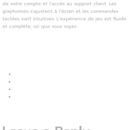
de votre compte et l’accès au support client. Les
graphismes s’ajustent à l’écran et les commandes
tactiles sont intuitives. L’expérience de jeu est fluide
et complète, où que vous soyez.