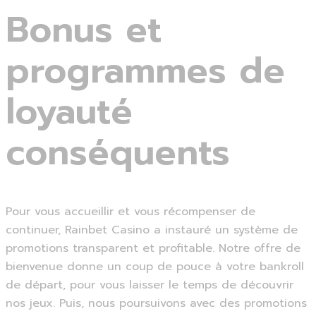
Bonus et
programmes de
loyauté
conséquents
Pour vous accueillir et vous récompenser de
continuer, Rainbet Casino a instauré un système de
promotions transparent et profitable. Notre offre de
bienvenue donne un coup de pouce à votre bankroll
de départ, pour vous laisser le temps de découvrir
nos jeux. Puis, nous poursuivons avec des promotions