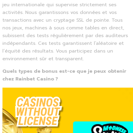
jeu internationale qui supervise strictement ses
activités. Nous garantissons vos données et vos
transactions avec un cryptage SSL de pointe. Tous
nos jeux, machines à sous comme tables en direct,
subissent des tests régulièrement par des auditeurs
indépendants. Ces tests garantissent l’aléatoire et
l’équité des résultats. Vous participez dans un
environnement sûr et transparent.
Quels types de bonus est-ce que je peux obtenir
chez Rainbet Casino ?