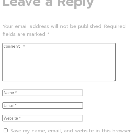
Leave a Reply
Your email address will not be published.
Required
fields are marked
*
Save my name, email, and website in this browser