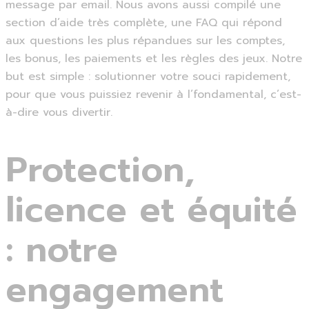
message par email. Nous avons aussi compilé une
section d’aide très complète, une FAQ qui répond
aux questions les plus répandues sur les comptes,
les bonus, les paiements et les règles des jeux. Notre
but est simple : solutionner votre souci rapidement,
pour que vous puissiez revenir à l’fondamental, c’est-
à-dire vous divertir.
Protection,
licence et équité
: notre
engagement