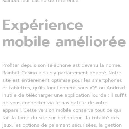
Rainbet leur casino de référence.
Expérience
mobile améliorée
Profiter depuis son téléphone est devenu la norme.
Rainbet Casino a su s’y parfaitement adapté. Notre
site est entièrement optimisé pour les smartphones
et tablettes, qu’ils fonctionnent sous iOS ou Android.
Inutile de télécharger une application lourde : il suffit
de vous connecter via le navigateur de votre
appareil. Cette version mobile conserve tout ce qui
fait la force du site sur ordinateur : la totalité des
jeux, les options de paiement sécurisées, la gestion