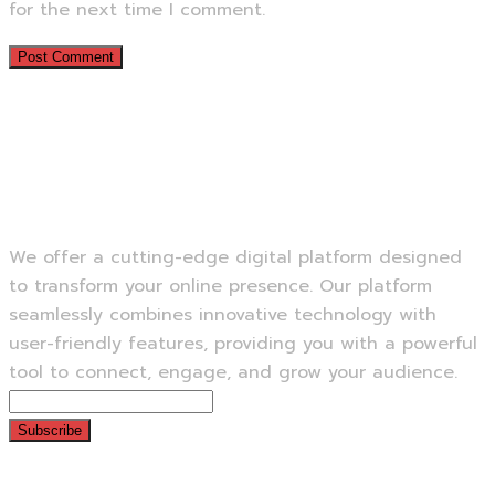
for the next time I comment.
Previous Service
Next Service
We offer a cutting-edge digital platform designed
to transform your online presence. Our platform
seamlessly combines innovative technology with
user-friendly features, providing you with a powerful
tool to connect, engage, and grow your audience.
Subscribe