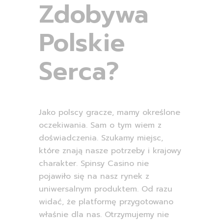
Zdobywa
Polskie
Serca?
Jako polscy gracze, mamy określone
oczekiwania. Sam o tym wiem z
doświadczenia. Szukamy miejsc,
które znają nasze potrzeby i krajowy
charakter. Spinsy Casino nie
pojawiło się na nasz rynek z
uniwersalnym produktem. Od razu
widać, że platformę przygotowano
właśnie dla nas. Otrzymujemy nie