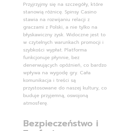
Przyjrzyjmy się na szczegóły, które
stanowią różnicę. Spinsy Casino
stawia na rozwijaniu relacji z
graczami z Polski, a nie tylko na
błyskawiczny zysk. Widoczne jest to
w czytelnych warunkach promocji i
szybkości wypłat. Platforma
funkcjonuje płynnie, bez
denerwujących opóźnień, co bardzo
wpływa na wygodę gry. Cała
komunikacja i treści są
przystosowane do naszej kultury, co
buduje przyjemną, oswojoną
atmosferę.
Bezpieczeństwo i