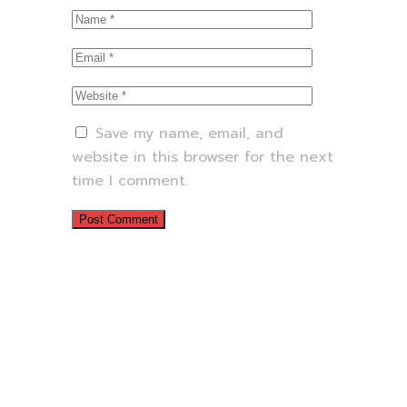
Save my name, email, and
website in this browser for the next
time I comment.
Previous Service
Next Service