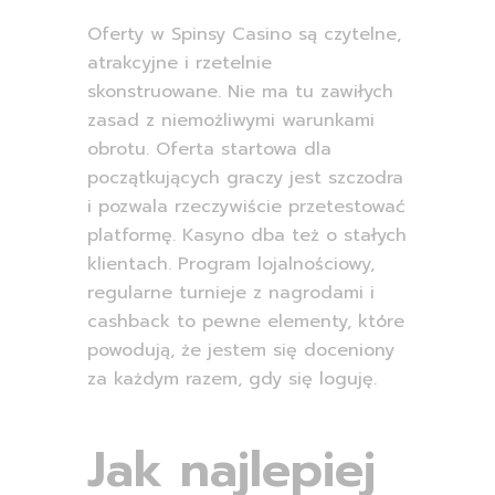
Oferty w Spinsy Casino są czytelne,
atrakcyjne i rzetelnie
skonstruowane. Nie ma tu zawiłych
zasad z niemożliwymi warunkami
obrotu. Oferta startowa dla
początkujących graczy jest szczodra
i pozwala rzeczywiście przetestować
platformę. Kasyno dba też o stałych
klientach. Program lojalnościowy,
regularne turnieje z nagrodami i
cashback to pewne elementy, które
powodują, że jestem się doceniony
za każdym razem, gdy się loguję.
Jak najlepiej