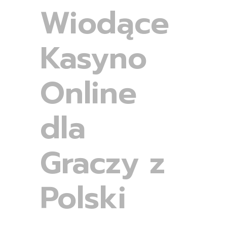
Wiodące
Kasyno
Online
dla
Graczy z
Polski