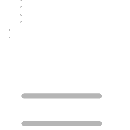
Amazon Marketing
Photography
Brand Logo
Blog
Contact Us
Menu
Lets start