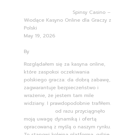
Home
Uncategorized
Spinsy Casino –
Wiodące Kasyno Online dla Graczy z
Polski
May 19, 2026
0 Comments
By
admin
Rozglądałem się za kasyna online,
które zaspokoi oczekiwania
polskiego gracza: da dobrą zabawę,
zagwarantuje bezpieczeństwo i
wrażenie, że jestem tam mile
widziany. I prawdopodobnie trafiłem.
spinsycasino
od razu przyciągnęło
moją uwagę dynamiką i ofertą
opracowaną z myślą o naszym rynku.
To stanowi kolejna platforma, gdzie