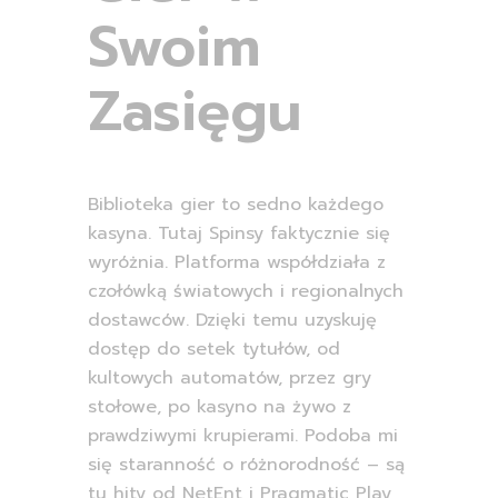
Swoim
Zasięgu
Biblioteka gier to sedno każdego
kasyna. Tutaj Spinsy faktycznie się
wyróżnia. Platforma współdziała z
czołówką światowych i regionalnych
dostawców. Dzięki temu uzyskuję
dostęp do setek tytułów, od
kultowych automatów, przez gry
stołowe, po kasyno na żywo z
prawdziwymi krupierami. Podoba mi
się staranność o różnorodność – są
tu hity od NetEnt i Pragmatic Play,