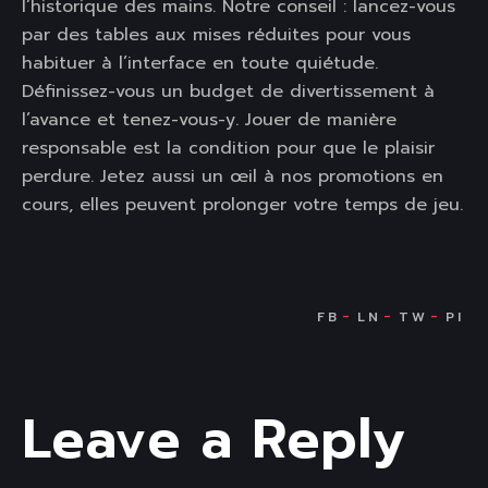
l’historique des mains. Notre conseil : lancez-vous
par des tables aux mises réduites pour vous
habituer à l’interface en toute quiétude.
Définissez-vous un budget de divertissement à
l’avance et tenez-vous-y. Jouer de manière
responsable est la condition pour que le plaisir
perdure. Jetez aussi un œil à nos promotions en
cours, elles peuvent prolonger votre temps de jeu.
Leave a Reply