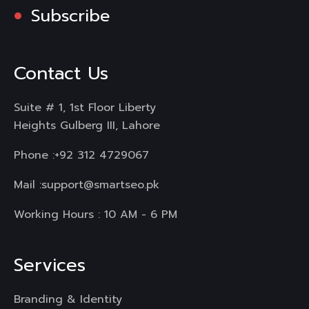
Subscribe
Contact Us
Suite # 1, 1st Floor Liberty
Heights Gulberg III, Lahore
Phone :
+92 312 4729067
Mail :
support@smartseo.pk
Working Hours : 10 AM - 6 PM
Services
Branding & Identity