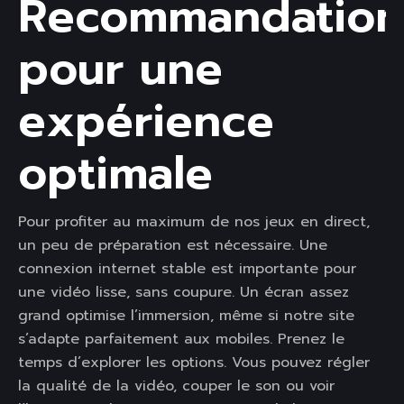
Recommandation
pour une
expérience
optimale
Pour profiter au maximum de nos jeux en direct,
un peu de préparation est nécessaire. Une
connexion internet stable est importante pour
une vidéo lisse, sans coupure. Un écran assez
grand optimise l’immersion, même si notre site
s’adapte parfaitement aux mobiles. Prenez le
temps d’explorer les options. Vous pouvez régler
la qualité de la vidéo, couper le son ou voir