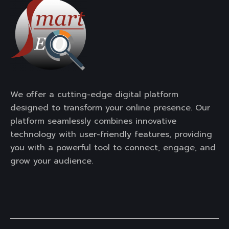
We offer a cutting-edge digital platform
designed to transform your online presence. Our
platform seamlessly combines innovative
technology with user-friendly features, providing
you with a powerful tool to connect, engage, and
grow your audience.