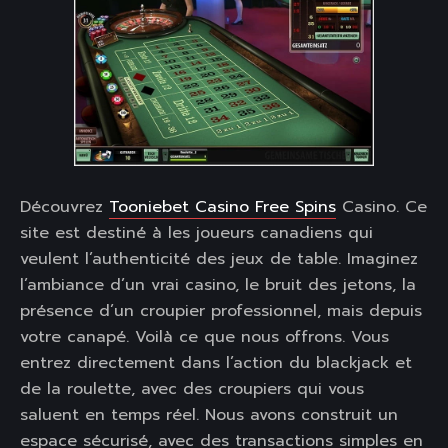
Découvrez
Tooniebet Casino Free Spins
Casino. Ce
site est destiné à les joueurs canadiens qui
veulent l’authenticité des jeux de table. Imaginez
l’ambiance d’un vrai casino, le bruit des jetons, la
présence d’un croupier professionnel, mais depuis
votre canapé. Voilà ce que nous offrons. Vous
entrez directement dans l’action du blackjack et
de la roulette, avec des croupiers qui vous
saluent en temps réel. Nous avons construit un
espace sécurisé, avec des transactions simples en