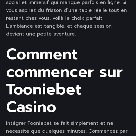
social et immersif qui manque parfois en ligne. Si
vous aspirez du frisson d’une table réelle tout en
restant chez vous, voilà le choix parfait.
L’ambiance est tangible, et chaque session
devient une petite aventure.
Comment
commencer sur
Tooniebet
Casino
Intégrer Tooniebet se fait simplement et ne
nécessite que quelques minutes. Commencez par