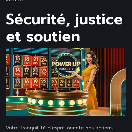
Sécurité, justice
et soutien
Votre tranquillité d’esprit oriente nos actions.