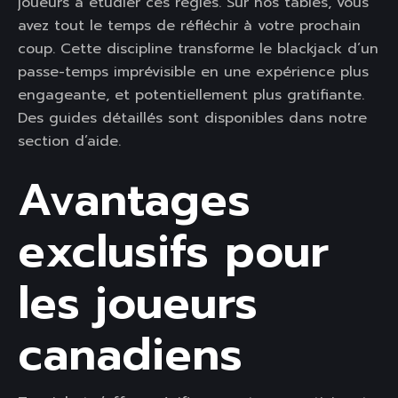
joueurs à étudier ces règles. Sur nos tables, vous
avez tout le temps de réfléchir à votre prochain
coup. Cette discipline transforme le blackjack d’un
passe-temps imprévisible en une expérience plus
engageante, et potentiellement plus gratifiante.
Des guides détaillés sont disponibles dans notre
section d’aide.
Avantages
exclusifs pour
les joueurs
canadiens