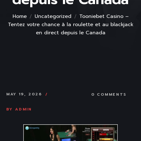
Home
Uncategorized
Tooniebet Casino –
Tentez votre chance à la roulette et au blackjack
en direct depuis le Canada
MAY 19, 2026
0 COMMENTS
BY
ADMIN