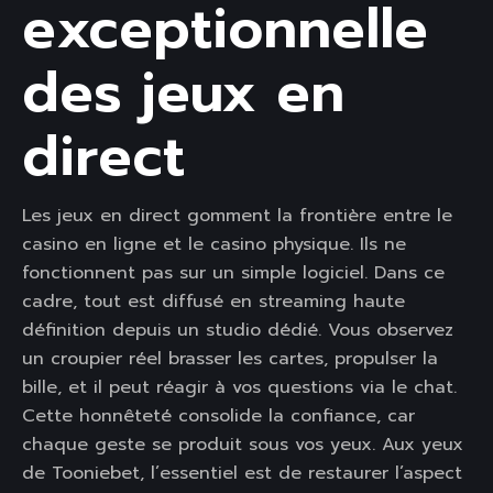
exceptionnelle
des jeux en
direct
Les jeux en direct gomment la frontière entre le
casino en ligne et le casino physique. Ils ne
fonctionnent pas sur un simple logiciel. Dans ce
cadre, tout est diffusé en streaming haute
définition depuis un studio dédié. Vous observez
un croupier réel brasser les cartes, propulser la
bille, et il peut réagir à vos questions via le chat.
Cette honnêteté consolide la confiance, car
chaque geste se produit sous vos yeux. Aux yeux
de Tooniebet, l’essentiel est de restaurer l’aspect