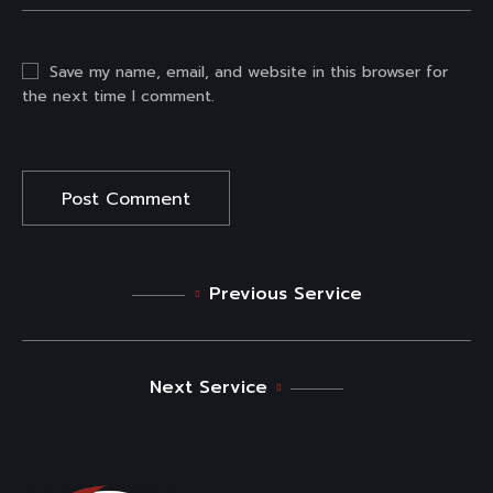
Save my name, email, and website in this browser for
the next time I comment.
Previous Service
Next Service