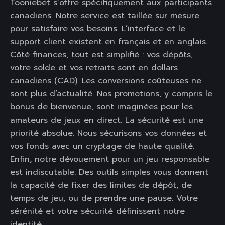
Tooniebet s’offre spécifiquement aux participants
canadiens. Notre service est taillée sur mesure
pour satisfaire vos besoins. L’interface et le
support client existent en français et en anglais.
Côté finances, tout est simplifié : vos dépôts,
votre solde et vos retraits sont en dollars
canadiens (CAD). Les conversions coûteuses ne
sont plus d’actualité. Nos promotions, y compris le
bonus de bienvenue, sont imaginées pour les
amateurs de jeux en direct. La sécurité est une
priorité absolue. Nous sécurisons vos données et
vos fonds avec un cryptage de haute qualité.
Enfin, notre dévouement pour un jeu responsable
est indiscutable. Des outils simples vous donnent
la capacité de fixer des limites de dépôt, de
temps de jeu, ou de prendre une pause. Votre
sérénité et votre sécurité définissent notre
identité.