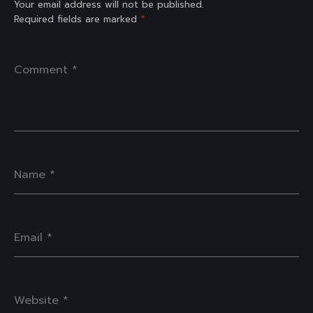
Your email address will not be published.
Required fields are marked
*