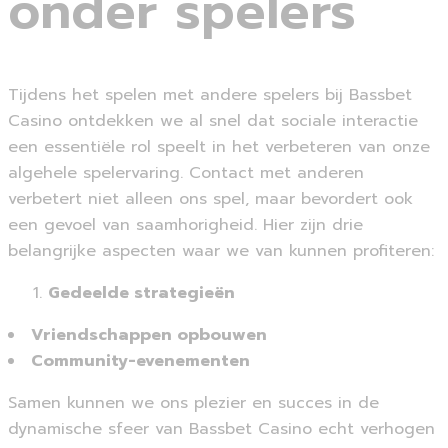
onder spelers
Tijdens het spelen met andere spelers bij Bassbet
Casino ontdekken we al snel dat sociale interactie
een essentiële rol speelt in het verbeteren van onze
algehele spelervaring. Contact met anderen
verbetert niet alleen ons spel, maar bevordert ook
een gevoel van saamhorigheid. Hier zijn drie
belangrijke aspecten waar we van kunnen profiteren:
Gedeelde strategieën
Vriendschappen opbouwen
Community-evenementen
Samen kunnen we ons plezier en succes in de
dynamische sfeer van Bassbet Casino echt verhogen