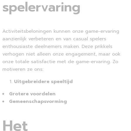
spelervaring
Activiteitsbeloningen kunnen onze game-ervaring
aanzienlijk verbeteren en van casual spelers
enthousiaste deelnemers maken. Deze prikkels
verhogen niet alleen onze engagement, maar ook
onze totale satisfactie met de game-ervaring. Zo
motiveren ze ons:
Uitgebreidere speeltijd
Grotere voordelen
Gemeenschapsvorming
Het