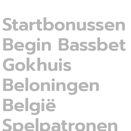
Startbonussen
Begin Bassbet
Gokhuis
Beloningen
België
Spelpatronen