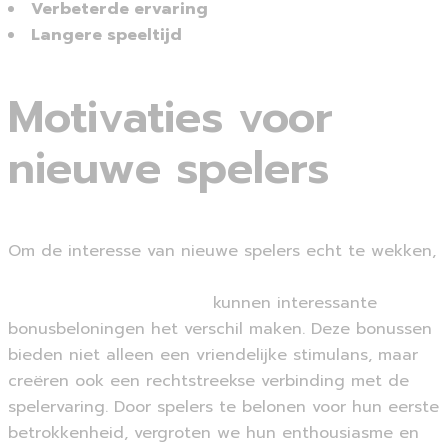
Verbeterde ervaring
Langere speeltijd
Motivaties voor
nieuwe spelers
Om de interesse van nieuwe spelers echt te wekken,
https://www.bbc.com/future/article/20150508-the-
secrets-of-slot-machines
kunnen interessante
bonusbeloningen het verschil maken. Deze bonussen
bieden niet alleen een vriendelijke stimulans, maar
creëren ook een rechtstreekse verbinding met de
spelervaring. Door spelers te belonen voor hun eerste
betrokkenheid, vergroten we hun enthousiasme en