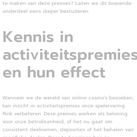
te maken van deze premies? Laten we dit boeiende
onderdeel eens dieper bestuderen.
Kennis in
activiteitspremie
en hun effect
Wanneer we de wereld van online casino’s bezoeken,
kan inzicht in activiteitspremies onze spelervaring
flink verbeteren. Deze premies werken als beloning
voor onze betrokkenheid, of het nu gaat om
consistent deelnemen, deposities of het behalen van