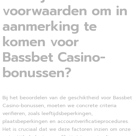
voorwaarden om in
aanmerking te
komen voor
Bassbet Casino-
bonussen?
Bij het beoordelen van de geschiktheid voor Bassbet
Casino-bonussen, moeten we concrete criteria
verifiëren, zoals leeftijdsbeperkingen,
plaatsbeperkingen en accountverificatieprocedures.
Het is cruciaal dat we deze factoren inzien om onze