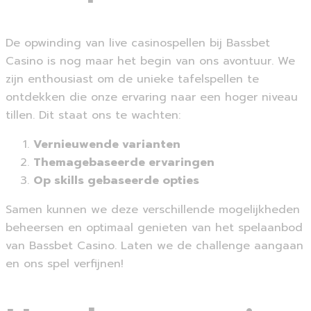
De opwinding van live casinospellen bij Bassbet
Casino is nog maar het begin van ons avontuur. We
zijn enthousiast om de unieke tafelspellen te
ontdekken die onze ervaring naar een hoger niveau
tillen. Dit staat ons te wachten:
Vernieuwende varianten
Themagebaseerde ervaringen
Op skills gebaseerde opties
Samen kunnen we deze verschillende mogelijkheden
beheersen en optimaal genieten van het spelaanbod
van Bassbet Casino. Laten we de challenge aangaan
en ons spel verfijnen!