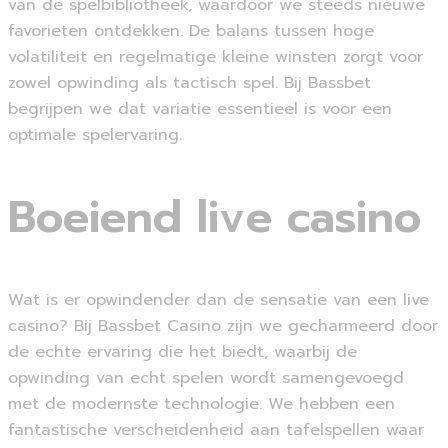
van de spelbibliotheek, waardoor we steeds nieuwe
favorieten ontdekken. De balans tussen hoge
volatiliteit en regelmatige kleine winsten zorgt voor
zowel opwinding als tactisch spel. Bij Bassbet
begrijpen we dat variatie essentieel is voor een
optimale spelervaring.
Boeiend live casino
Wat is er opwindender dan de sensatie van een live
casino? Bij Bassbet Casino zijn we gecharmeerd door
de echte ervaring die het biedt, waarbij de
opwinding van echt spelen wordt samengevoegd
met de modernste technologie. We hebben een
fantastische verscheidenheid aan tafelspellen waar