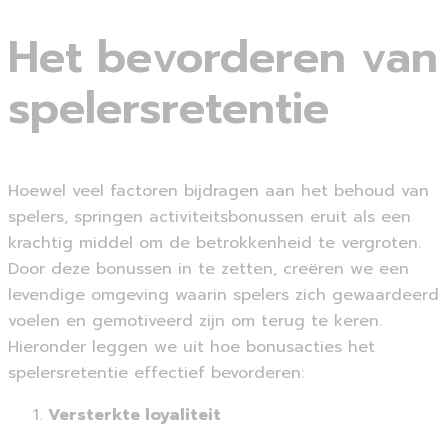
Het bevorderen van
spelersretentie
Hoewel veel factoren bijdragen aan het behoud van
spelers, springen activiteitsbonussen eruit als een
krachtig middel om de betrokkenheid te vergroten.
Door deze bonussen in te zetten, creëren we een
levendige omgeving waarin spelers zich gewaardeerd
voelen en gemotiveerd zijn om terug te keren.
Hieronder leggen we uit hoe bonusacties het
spelersretentie effectief bevorderen:
Versterkte loyaliteit