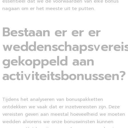
essentieel dat we de voorwaarden van elke bonus
nagaan om er het meeste uit te putten.
Bestaan er er er
weddenschapsverei
gekoppeld aan
activiteitsbonussen?
Tijdens het analyseren van bonuspakketten
ontdekken we vaak dat er inzetvereisten zijn. Deze
vereisten geven aan meestal hoeveelheid we moeten
wedden alvorens we onze bonuswinsten kunnen