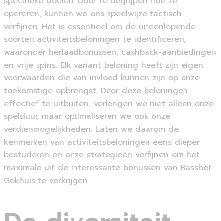
specifieke doelen. Door te begrijpen hoe ze
opereren, kunnen we ons speelwijze tactisch
verfijnen. Het is essentieel om de uiteenlopende
soorten activiteitsbeloningen te identificeren,
waaronder herlaadbonussen, cashback-aanbiedingen
en vrije spins. Elk variant beloning heeft zijn eigen
voorwaarden die van invloed kunnen zijn op onze
toekomstige opbrengst. Door deze beloningen
effectief te uitbuiten, verlengen we niet alleen onze
spelduur, maar optimaliseren we ook onze
verdienmogelijkheden. Laten we daarom de
kenmerken van activiteitsbeloningen eens dieper
bestuderen en onze strategieën verfijnen om het
maximale uit de interessante bonussen van Bassbet
Gokhuis te verkrijgen.