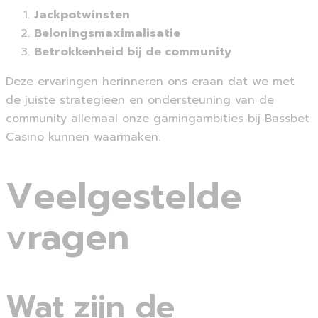
Jackpotwinsten
Beloningsmaximalisatie
Betrokkenheid bij de community
Deze ervaringen herinneren ons eraan dat we met
de juiste strategieën en ondersteuning van de
community allemaal onze gamingambities bij Bassbet
Casino kunnen waarmaken.
Veelgestelde
vragen
Wat zijn de