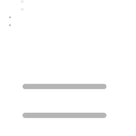
Photography
Brand Logo
Blog
Contact Us
Menu
Lets start