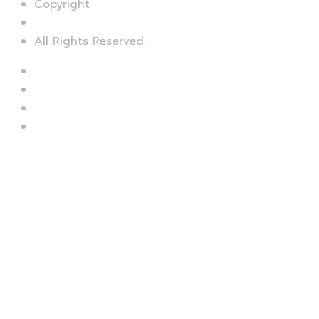
Copyright
© SMART SEO
All Rights Reserved.