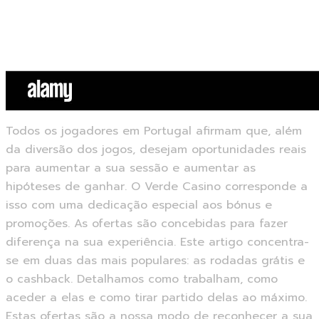
Todos os jogadores em Portugal afirmam que, além
da diversão dos jogos, desejam oportunidades reais
para aumentar a sua sessão e aumentar as
hipóteses de ganhar. O Verde Casino corresponde a
isso com uma dedicação especial aos bónus e
promoções. As ofertas são concebidas para fazer
diferença na sua experiência. Este artigo concentra-
se em duas das mais populares: as rodadas grátis e
o cashback. Detalhamos como trabalham, como
aceder a elas e como tirar partido delas ao máximo.
Estas ofertas são a nossa modo de reconhecer a sua