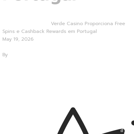
Home
Uncategorized
Verde Casino Proporciona Free
Spins e Cashback Rewards em Portugal
May 19, 2026
0 Comments
By
admin