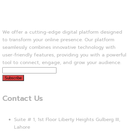
Next Service
We offer a cutting-edge digital platform designed
to transform your online presence. Our platform
seamlessly combines innovative technology with
user-friendly features, providing you with a powerful
tool to connect, engage, and grow your audience.
Subscribe
Contact Us
Suite # 1, 1st Floor Liberty Heights Gulberg III,
Lahore