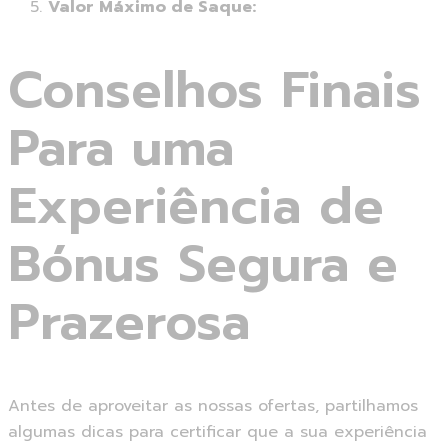
Valor Máximo de Saque:
Conselhos Finais
Para uma
Experiência de
Bónus Segura e
Prazerosa
Antes de aproveitar as nossas ofertas, partilhamos
algumas dicas para certificar que a sua experiência