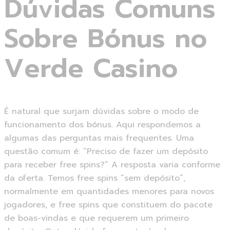
Dúvidas Comuns
Sobre Bónus no
Verde Casino
É natural que surjam dúvidas sobre o modo de
funcionamento dos bónus. Aqui respondemos a
algumas das perguntas mais frequentes. Uma
questão comum é: “Preciso de fazer um depósito
para receber free spins?” A resposta varia conforme
da oferta. Temos free spins “sem depósito”,
normalmente em quantidades menores para novos
jogadores, e free spins que constituem do pacote
de boas-vindas e que requerem um primeiro