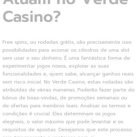
Casino?
Free spins, ou rodadas grátis, são precisamente isso:
possibilidades para acionar os cilindros de uma slot
sem usar o seu dinheiro. É uma fantástica forma de
experimentar jogos novos, explorar as suas
funcionalidades e, quem sabe, alcançar ganhos reais
sem risco inicial. No Verde Casino, estas rodadas são
atribuídas de várias maneiras. Poderão fazer parte do
bónus de boas-vindas, de promoções semanais ou
de ofertas para membros leais. Analisar os termos e
condições é crucial. Eles determinam os jogos
elegíveis, o valor máximo que pode levantar e os
requisitos de apostas. Desejamos que este processo