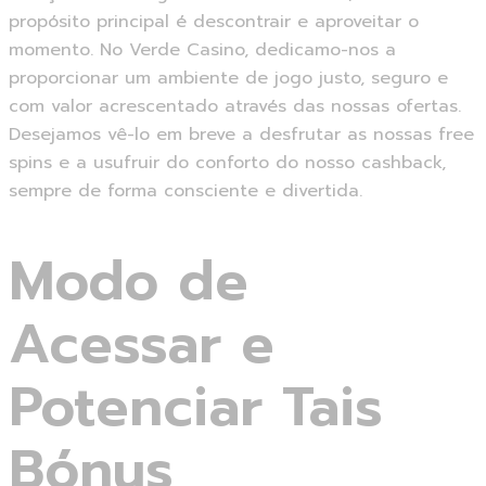
propósito principal é descontrair e aproveitar o
momento. No Verde Casino, dedicamo-nos a
proporcionar um ambiente de jogo justo, seguro e
com valor acrescentado através das nossas ofertas.
Desejamos vê-lo em breve a desfrutar as nossas free
spins e a usufruir do conforto do nosso cashback,
sempre de forma consciente e divertida.
Modo de
Acessar e
Potenciar Tais
Bónus