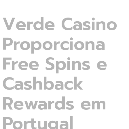
Verde Casino
Proporciona
Free Spins e
Cashback
Rewards em
Portugal